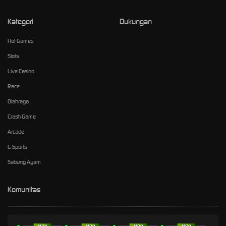
Kategori
Dukungan
Hot Games
Slots
Live Casino
Race
Olahraga
Crash Game
Arcade
E-Sports
Sabung Ayam
Komunitas