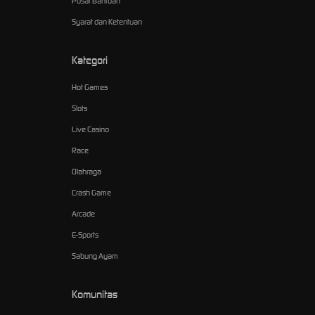
Pusat Bantuan
Syarat dan Ketentuan
Kategori
Hot Games
Slots
Live Casino
Race
Olahraga
Crash Game
Arcade
E-Sports
Sabung Ayam
Komunitas