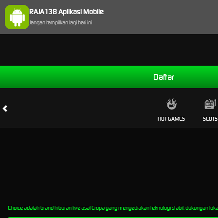
RAJA138 Aplikasi Mobile
Jangan tampilkan lagi hari ini
Daftar
HOT GAMES
SLOTS
Choice adalah brand hiburan live asal Eropa yang menyediakan teknologi stabil, dukungan loka