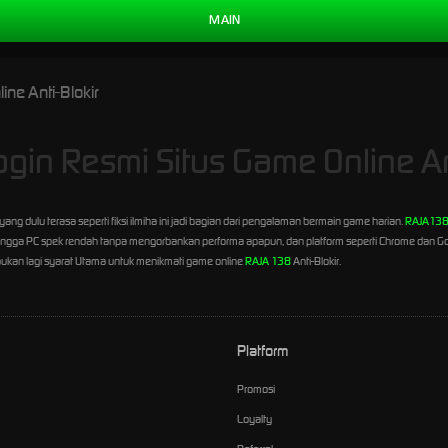
MAIN
ne Anti-Blokir
gin Resmi Situs Game Online An
ang dulu terasa seperti fiksi ilmiha ini jadi bagian dari pengalaman bermain game harian.
RAJA13
t, hingga PC spek rendah tanpa mengorbankan performa apapun, dan platform seperti Chrome dan G
bukan lagi syarat Utama untuk menikmati game online
RAJA 138
Anti-Blokir.
Platform
Promosi
Loyalty