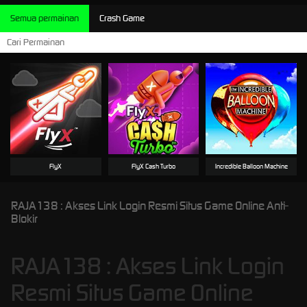
Semua permainan
Crash Game
FlyX
FlyX Cash Turbo
Incredible Balloon Machine
RAJA138 : Akses Link Login Resmi Situs Game Online Anti-
Blokir
RAJA138 : Akses Link Login
Resmi Situs Game Online