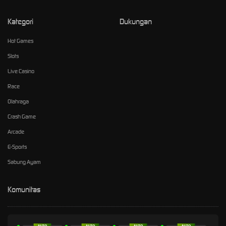
Kategori
Dukungan
Hot Games
Slots
Live Casino
Race
Olahraga
Crash Game
Arcade
E-Sports
Sabung Ayam
Komunitas