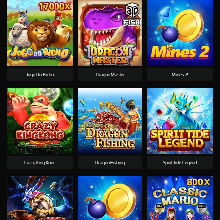
Jogo Do Bicho
Dragon Master
Mines 2
Crazy King Kong
Dragon Fishing
Spirit Tide Legend