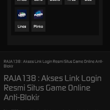
Lines
Plinko
RAJA138 : Akses Link Login Resmi Situs Game Online Anti-
Blokir
RAJA138 : Akses Link Login
Resmi Situs Game Online
Anti-Blokir