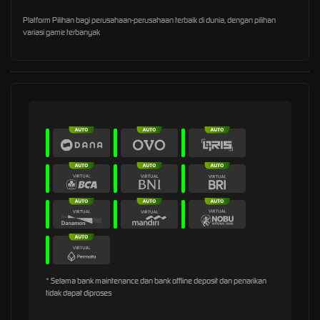
Platform Pilihan bagi perusahaan-perusahaan terbaik di dunia, dengan pilihan
variasi game terbanyak
* Selama bank maintenance dan bank offline deposit dan penarikan
tidak dapat diproses