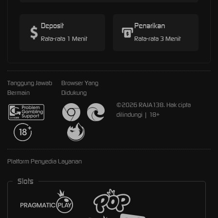
Deposit
Penarikan
Rata-rata 1 Menit
Rata-rata 3 Menit
Tanggung Jawab
Browser Yang
Bermain
Didukung
©2026 RAJA138. Hak cipta
dilindungi | 18+
Platform Penyedia Layanan
Slots