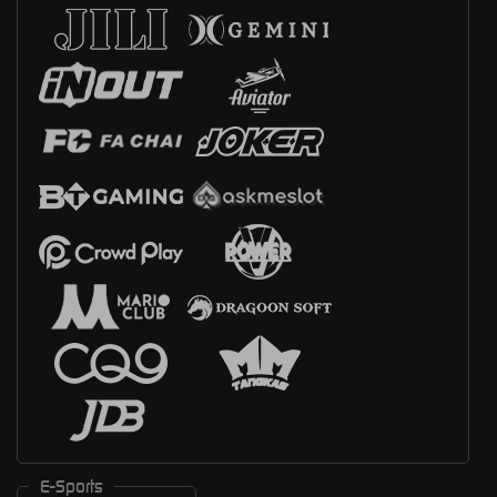
E-Sports