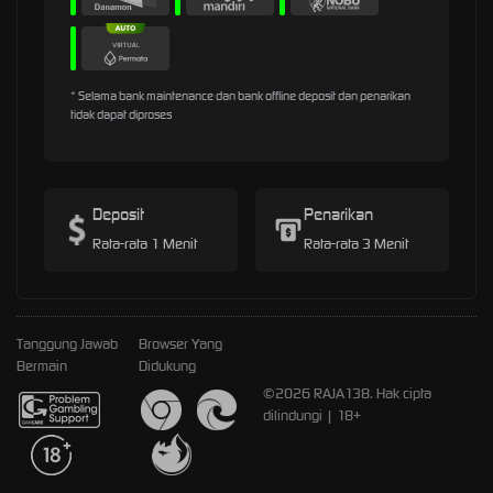
* Selama bank maintenance dan bank offline deposit dan penarikan
tidak dapat diproses
Deposit
Penarikan
Rata-rata 1 Menit
Rata-rata 3 Menit
Tanggung Jawab
Browser Yang
Bermain
Didukung
©2026 RAJA138. Hak cipta
dilindungi | 18+