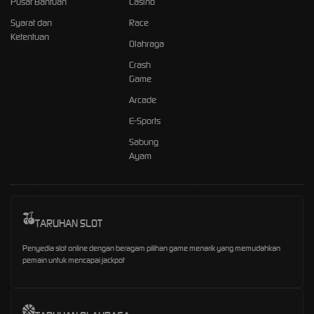
Pusat Bantuan
Casino
Syarat dan
Race
Ketentuan
Olahraga
Crash
Game
Arcade
E-Sports
Sabung
Ayam
TARUHAN SLOT
Penyedia slot online dengan beragam pilihan game menarik yang memudahkan
pemain untuk mencapai jackpot