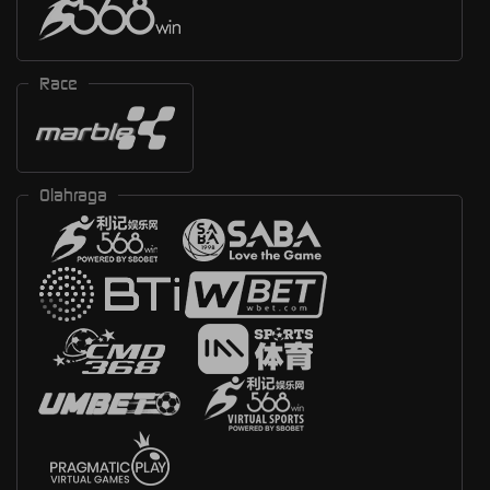
Race
Olahraga