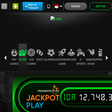
Main di
MASUK
DAFTAR
Telegram
HOT
SLOTS
LIVE
RACE
OLAHRAGA
CRASH
ARCADE
E-
SABUNG
PROMOSI
GAMES
CASINO
GAME
SPORTS
AYAM
IDR
12,740,
JACKPOT
PLAY