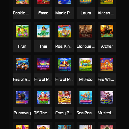
Cookie Pop
Fame
Magic Pearl
Laura
African Wildlife
Fruit
Thai
Reel King Mega
Glorious Rome
Archer
Fire of Route 66
Fire of Rue Royale
Fire of Riverside
Mr.Fido
Fire Wheel
Runaway
TIS The Season
Crazy Restaurant
Sea Realms
Mysterious Witch