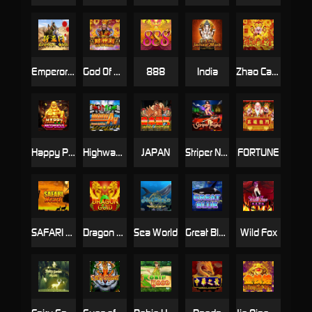
Emperor Gate
God Of Wealth
888
India
Zhao Cai Jin Bao
Happy Prosperous
Highway King
JAPAN
Striper Night
FORTUNE
SAFARI Heat
Dragon Gold
Sea World
Great Blue
Wild Fox