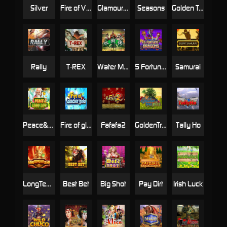
Silver
Fire of Villa Street
Glamourous World
Seasons
Golden Tour
Rally
T-REX
Water Margin
5 Fortune Dragon
Samurai
Peace&Long Life
Fire of glacier gold
Fafafa2
GoldenTree
Tally Ho
LongTengHuXiao2
Best Bet
Big Shot
Pay Dirt
Irish Luck