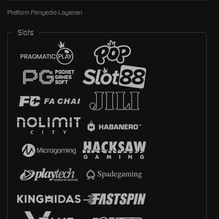
Platform Penyedia Layanan
Slots