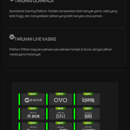
TARUHAN OLAHRAGA
Sportsbook Gaming Platform Terbaik menawarkan lebih banyak game, odds yang
lebih tinggi, dan menyediakan pilihan yang lebih banyak untuk pemain.
TARUHAN LIVE KASINO
Platform Pilihan bagi perusahaan-perusahaan terbaik di dunia, dengan pilihan
variasi game terbanyak