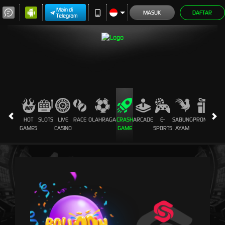
Main di
MASUK
DAFTAR
Telegram
HOT
SLOTS
LIVE
RACE
OLAHRAGA
CRASH
ARCADE
E-
SABUNG
PROMOSI
GAMES
CASINO
GAME
SPORTS
AYAM