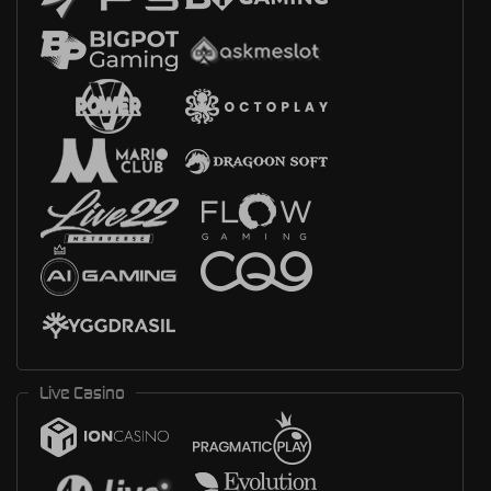
Live Casino