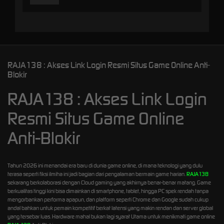
RAJA138 : Akses Link Login Resmi Situs Game Online Anti-
Blokir
RAJA138 : Akses Link Login
Resmi Situs Game Online
Anti-Blokir
Tahun 2026 ini menandai era baru di dunia game online, di mana teknologi yang dulu
terasa seperti fiksi ilmiha ini jadi bagian dari pengalaman bermain game harian.
RAJA138
sekarang berkolaborasi dengan Cloud gaming yang akhirnya benar-benar matang. Game
berkualitas tinggi kini bisa dimainkan di smartphone, tablet, hingga PC spek rendah tanpa
mengorbankan performa apapun, dan platform seperti Chrome dan Google sudah cukup
andal bahkan untuk pemain kompetitif berkat latensi yang makin rendan dan server global
yang tersebar luas. Hardware mahal bukan lagi syarat Utama untuk menikmati game online