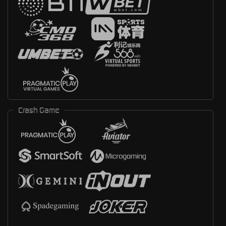
Crash Game