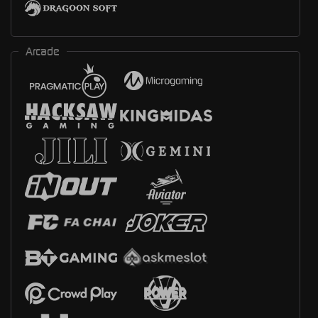
Arcade