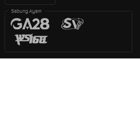
Sabung Ayam