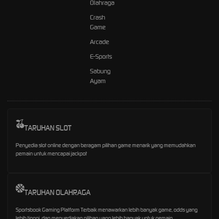
Olahraga
Crash
Game
Arcade
E-Sports
Sabung
Ayam
TARUHAN SLOT
Penyedia slot online dengan beragam pilihan game menarik yang memudahkan
pemain untuk mencapai jackpot
TARUHAN OLAHRAGA
Sportsbook Gaming Platform Terbaik menawarkan lebih banyak game, odds yang
lebih tinggi, dan menyediakan pilihan yang lebih banyak untuk pemain.