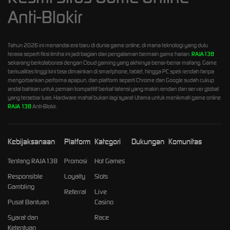
Anti-Blokir
Tahun 2026 ini menandai era baru di dunia game online, di mana teknologi yang dulu
terasa seperti fiksi ilmiha ini jadi bagian dari pengalaman bermain game harian.
RAJA138
sekarang berkolaborasi dengan Cloud gaming yang akhirnya benar-benar matang. Game
berkualitas tinggi kini bisa dimainkan di smartphone, tablet, hingga PC spek rendah tanpa
mengorbankan performa apapun, dan platform seperti Chrome dan Google sudah cukup
andal bahkan untuk pemain kompetitif berkat latensi yang makin rendan dan server global
yang tersebar luas. Hardware mahal bukan lagi syarat Utama untuk menikmati game online
RAJA 138
Anti-Blokir.
Kebijaksanaan
Platform
Kategori
Dukungan
Komunitas
Tentang RAJA138
Promosi
Hot Games
Responsible
Loyalty
Slots
Gambling
Referral
Live
Pusat Bantuan
Casino
Syarat dan
Race
Ketentuan