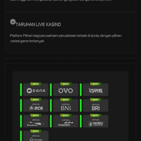
TARUHAN LIVE KASINO
Platform Pilihan bagi perusahaan-perusahaan terbaik di dunia, dengan pilihan
variasi game terbanyak