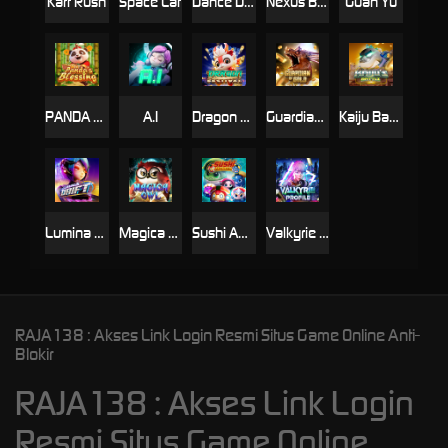
Kart Rush
Space Cat
Dance Dance Dance
Nexus Blade
Guan Yu
PANDA BLESSING
A.I
Dragon Festive
Guardian of Gold
Kaiju Battle
Lumina Drift
Magica Owl
Sushi Avenger
Valkyrie Profile
RAJA138 : Akses Link Login Resmi Situs Game Online Anti-
Blokir
RAJA138 : Akses Link Login
Resmi Situs Game Online