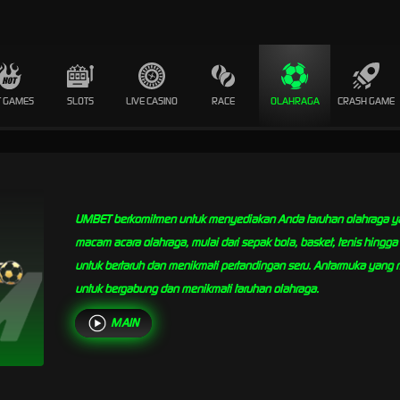
T GAMES
SLOTS
LIVE CASINO
RACE
OLAHRAGA
CRASH GAME
UMBET berkomitmen untuk menyediakan Anda taruhan olahraga yan
macam acara olahraga, mulai dari sepak bola, basket, tenis hingga
untuk bertaruh dan menikmati pertandingan seru. Antarmuka ya
untuk bergabung dan menikmati taruhan olahraga.
MAIN