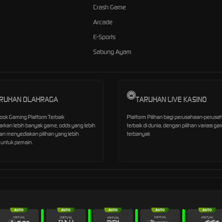
Crash Game
Arcade
E-Sports
Sabung Ayam
RUHAN OLAHRAGA
TARUHAN LIVE KASINO
ook Gaming Platform Terbaik
Platform Pilihan bagi perusahaan-perusa
kan lebih banyak game, odds yang lebih
terbaik di dunia, dengan pilihan variasi g
 dan menyediakan pilihan yang lebih
terbanyak
untuk pemain.