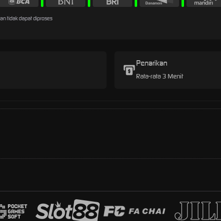
an tidak dapat diproses
Penarikan
Rata-rata 3 Menit