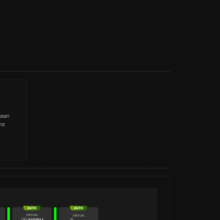
haan
ame