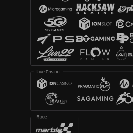
Live Casino
Race