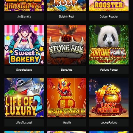
Jin Qian Wa
Dolphin Reef
Golden Rooster
Sweetbakery
StoneAge
Fortune Panda
Life of luxury II
Wealth
Lucky Fortune