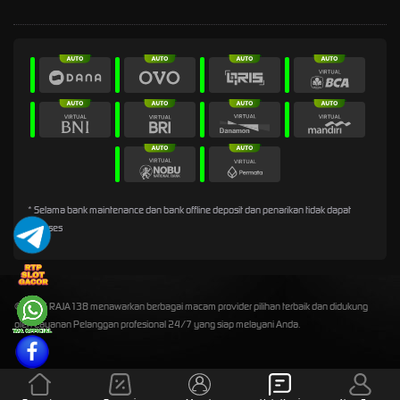
* Selama bank maintenance dan bank offline deposit dan penarikan tidak dapat
diproses
©2026 RAJA138 menawarkan berbagai macam provider pilihan terbaik dan didukung
oleh Layanan Pelanggan profesional 24/7 yang siap melayani Anda.