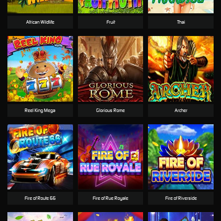
African Wildlife
Fruit
Thai
Reel King Mega
Glorious Rome
Archer
Fire of Route 66
Fire of Rue Royale
Fire of Riverside