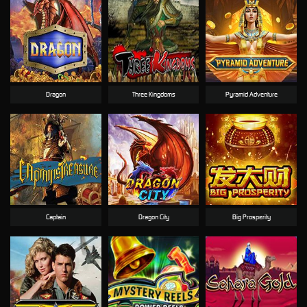
Dragon
Three Kingdoms
Pyramid Adventure
Captain
Dragon City
Big Prosperity