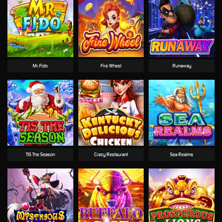
Mr.Fido
Fire Wheel
Runaway
TIS The Season
Crazy Restaurant
Sea Realms