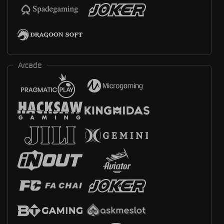
Arcade