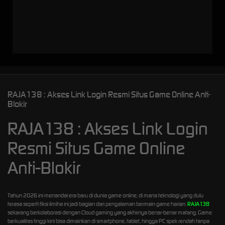
RAJA138 : Akses Link Login Resmi Situs Game Online Anti-
Blokir
RAJA138 : Akses Link Login
Resmi Situs Game Online
Anti-Blokir
Tahun 2026 ini menandai era baru di dunia game online, di mana teknologi yang dulu
terasa seperti fiksi ilmiha ini jadi bagian dari pengalaman bermain game harian.
RAJA138
sekarang berkolaborasi dengan Cloud gaming yang akhirnya benar-benar matang. Game
berkualitas tinggi kini bisa dimainkan di smartphone, tablet, hingga PC spek rendah tanpa