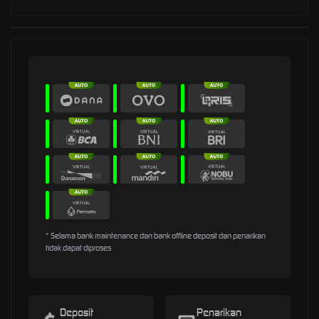
* Selama bank maintenance dan bank offline deposit dan penarikan
tidak dapat diproses
Deposit
Penarikan