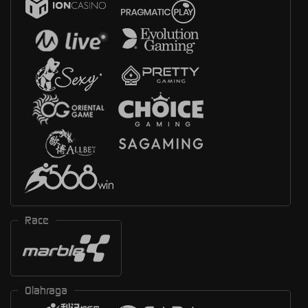
Race
Olahraga