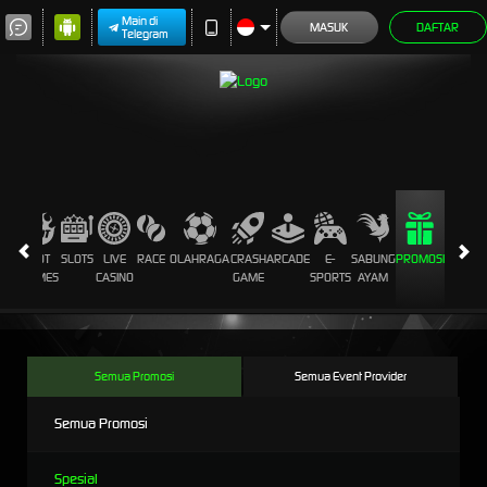
Main di
MASUK
DAFTAR
Telegram
HOT
SLOTS
LIVE
RACE
OLAHRAGA
CRASH
ARCADE
E-
SABUNG
PROMOSI
GAMES
CASINO
GAME
SPORTS
AYAM
Semua Promosi
Semua Event Provider
Semua Promosi
Spesial