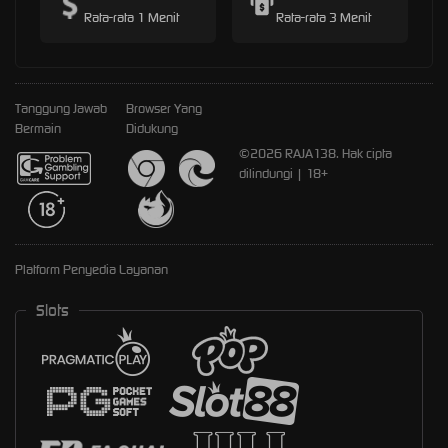
Rata-rata 1 Menit
Rata-rata 3 Menit
Tanggung Jawab
Browser Yang
Bermain
Didukung
©2026 RAJA138. Hak cipta
dilindungi | 18+
Platform Penyedia Layanan
Slots