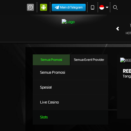
Main di Telegram
HO
Semua Promosi
Semua Event Provider
REB
Semua Promosi
Tang
Spesial
Live Casino
Slots