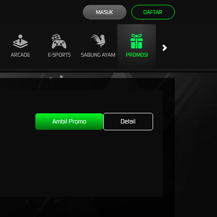
MASUK
DAFTAR
ARCADE
E-SPORTS
SABUNG AYAM
PROMOSI
Ambil Promo
Detail