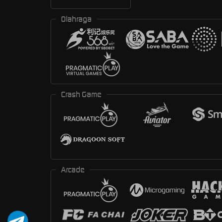
Olahraga
Crash Game
Arcade