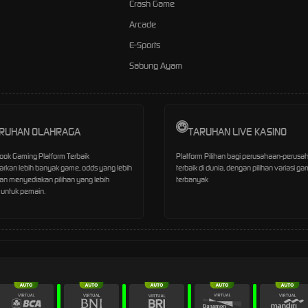
Crash Game
Arcade
E-Sports
Sabung Ayam
RUHAN OLAHRAGA
TARUHAN LIVE KASINO
ook Gaming Platform Terbaik
Platform Pilihan bagi perusahaan-perusa
kan lebih banyak game, odds yang lebih
terbaik di dunia, dengan pilihan variasi g
 dan menyediakan pilihan yang lebih
terbanyak
untuk pemain.