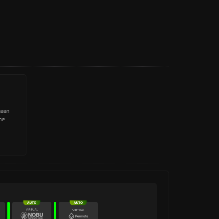
haan
ame