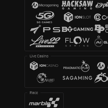
Live Casino
Race